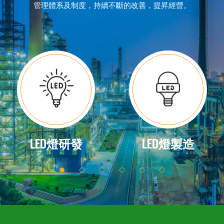
管理體系及制度，持續不斷的改善，提昇經營。
LED燈研發
LED燈製造
1
2
3
4
5
6